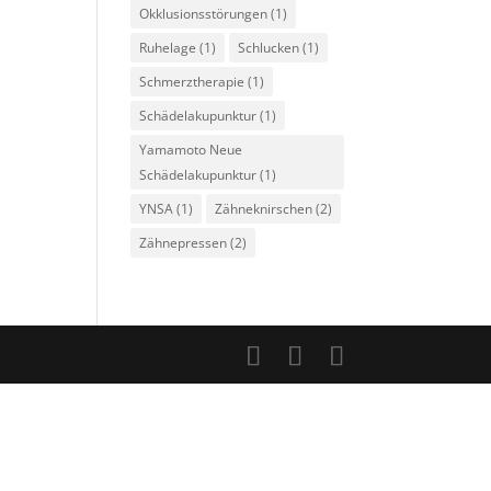
Okklusionsstörungen
(1)
Ruhelage
(1)
Schlucken
(1)
Schmerztherapie
(1)
Schädelakupunktur
(1)
Yamamoto Neue
Schädelakupunktur
(1)
YNSA
(1)
Zähneknirschen
(2)
Zähnepressen
(2)