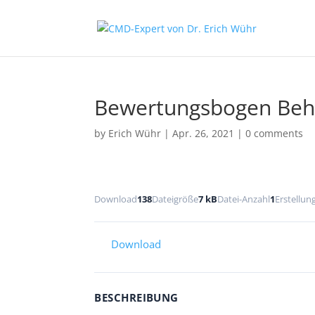
Bewertungsbogen Beh
by
Erich Wühr
|
Apr. 26, 2021
|
0 comments
Download
138
Dateigröße
7 kB
Datei-Anzahl
1
Erstellu
Download
BESCHREIBUNG