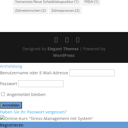
Yamamoto Neue Schädelakupunktur
(1)
YNSA
(1)
Zähneknirschen
(2)
Zähnepressen
(2)
Designed by
Elegant Themes
| Powered by
WordPress
Anmeldung
Benutzername oder E-Mail-Adresse
Passwort
Angemeldet bleiben
Haben Sie Ihr Passwort vergessen?
Registrieren