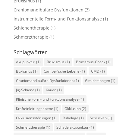
Bruxismus
(1)
Craniomandibuläre Dysfunktionen
(3)
Instrumentelle Form- und Funktionsanalyse
(1)
Schienentherapie
(1)
Schmerztherapie
(1)
Schlagwörter
Akupunktur
(1)
Bruxismus
(1)
Bruxismus-Check
(1)
Buxismus
(1)
Camper'sche Eebene
(1)
CMD
(1)
Craniomandibuläre Dysfunktionen
(1)
Gesichtsbogen
(1)
Jig-Schiene
(1)
Kauen
(1)
Klinische Form- und Funktionsanalyse
(1)
Krafteinleitungsebene
(1)
Okklusion
(2)
Okklusionsstörungen
(1)
Ruhelage
(1)
Schlucken
(1)
Schmerztherapie
(1)
Schädelakupunktur
(1)