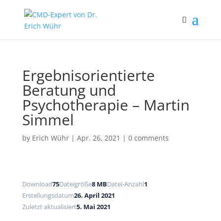
Ergebnisorientierte
Beratung und
Psychotherapie – Martin
Simmel
by
Erich Wühr
|
Apr. 26, 2021
|
0 comments
Download
75
Dateigröße
8 MB
Datei-Anzahl
1
Erstellungsdatum
26. April 2021
Zuletzt aktualisiert
5. Mai 2021