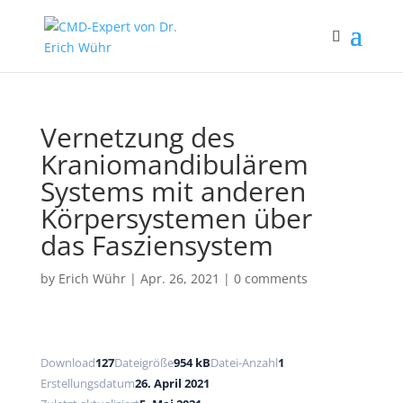
Vernetzung des
Kraniomandibulärem
Systems mit anderen
Körpersystemen über
das Fasziensystem
by
Erich Wühr
|
Apr. 26, 2021
|
0 comments
Download
127
Dateigröße
954 kB
Datei-Anzahl
1
Erstellungsdatum
26. April 2021