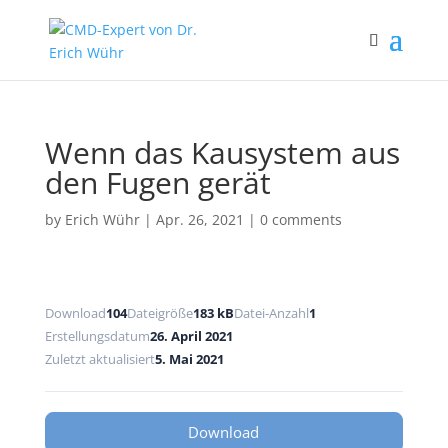
Wenn das Kausystem aus
den Fugen gerät
by
Erich Wühr
|
Apr. 26, 2021
|
0 comments
Download
104
Dateigröße
183 kB
Datei-Anzahl
1
Erstellungsdatum
26. April 2021
Zuletzt aktualisiert
5. Mai 2021
Download