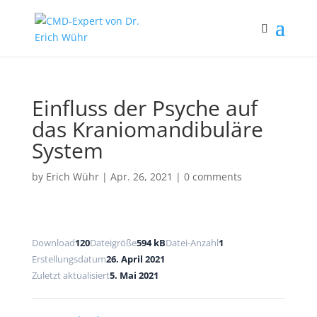
Einfluss der Psyche auf
das Kraniomandibuläre
System
by
Erich Wühr
|
Apr. 26, 2021
|
0 comments
Download
120
Dateigröße
594 kB
Datei-Anzahl
1
Erstellungsdatum
26. April 2021
Zuletzt aktualisiert
5. Mai 2021