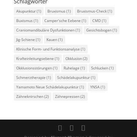
Schlagwörter
Akupunktur
(1)
Bruxismus
(1)
Bruxismus-Check
(1)
Buxismus
(1)
Camper'sche Eebene
(1)
CMD
(1)
Craniomandibuläre Dysfunktionen
(1)
Gesichtsbogen
(1)
Jig-Schiene
(1)
Kauen
(1)
Klinische Form- und Funktionsanalyse
(1)
Krafteinleitungsebene
(1)
Okklusion
(2)
Okklusionsstörungen
(1)
Ruhelage
(1)
Schlucken
(1)
Schmerztherapie
(1)
Schädelakupunktur
(1)
Yamamoto Neue Schädelakupunktur
(1)
YNSA
(1)
Zähneknirschen
(2)
Zähnepressen
(2)